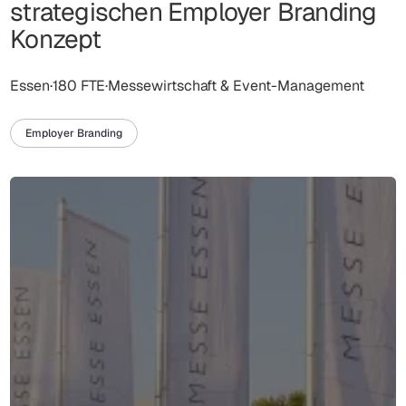
strategischen Employer Branding
Brechen von Sprachbarrieren zu helfen und ist seit
Konzept
2020 zudem als Bildungsträger für internationale
Gesundheitsfachkräfte zertifiziert.
Essen
·
180 FTE
·
Messewirtschaft & Event-Management
Employer Branding