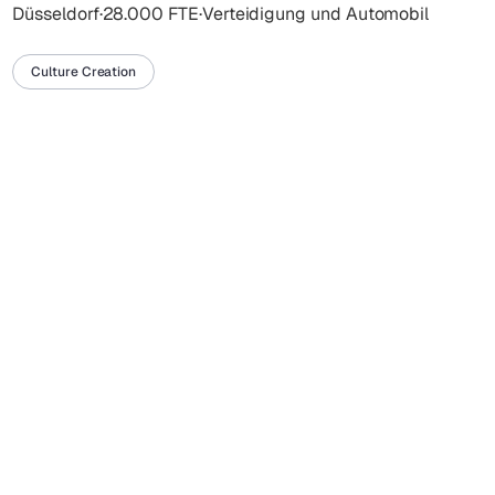
Düsseldorf
Unternehmen für Exzellenz in der Ingenieurskunst und
·
28.000 FTE
·
Verteidigung und Automobil
setzt auf die besten Talente, um weiterhin an der
Spitze zu bleiben.
Culture Creation