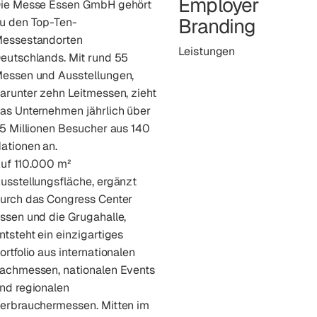
Employer
ie Messe Essen GmbH gehört
Branding
u den Top-Ten-
essestandorten
Leistungen
eutschlands. Mit rund 55
essen und Ausstellungen,
arunter zehn Leitmessen, zieht
as Unternehmen jährlich über
,5 Millionen Besucher aus 140
ationen an.
uf 110.000 m²
usstellungsfläche, ergänzt
urch das Congress Center
ssen und die Grugahalle,
ntsteht ein einzigartiges
ortfolio aus internationalen
achmessen, nationalen Events
nd regionalen
erbrauchermessen. Mitten im