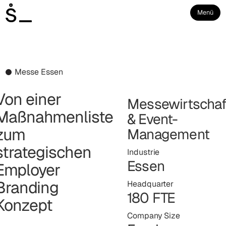
Menü
Messe Essen
Von einer
Messewirtschaf
Maßnahmenliste
& Event-
zum
Management
strategischen
Industrie
Essen
Employer
Branding
Headquarter
180 FTE
Konzept
Company Size