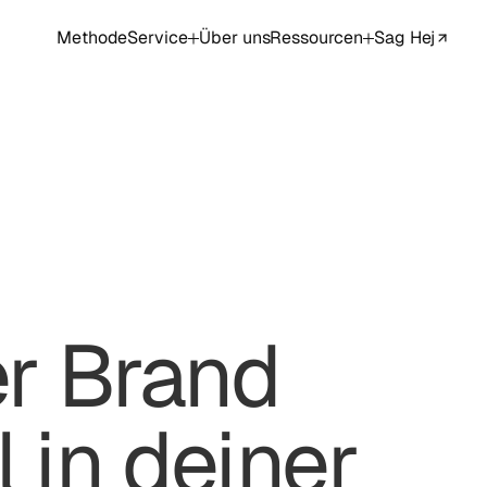
Methode
Service
Über uns
Ressourcen
Sag Hej
r Brand
 in deiner