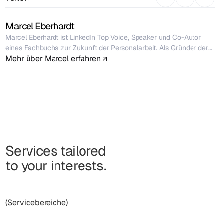
Marcel Eberhardt
Marcel Eberhardt ist LinkedIn Top Voice, Speaker und Co-Autor
eines Fachbuchs zur Zukunft der Personalarbeit. Als Gründer der
auf Employer Branding spezialisierten Beratung stråling hilft er
Mehr über
Marcel
erfahren
Unternehmen dabei, echte Arbeitgebermarken zu bauen –
authentisch, sinnstiftend und erlebbar. Er schreibt regelmäßig für
Fachmedien und spricht auf Bühnen über Employer Branding,
People Experience, Kultur und warum Arbeit mehr sein sollte als
nur ein Job.
Services tailored
to your interests.
(Servicebereiche)