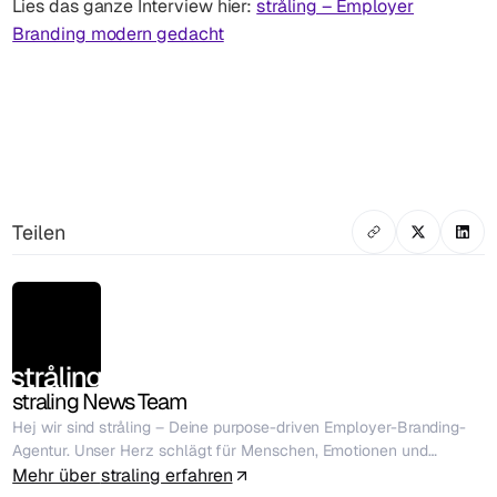
Lies das ganze Interview hier:
stråling – Employer
Branding modern gedacht
Teilen
straling News Team
Hej wir sind stråling – Deine purpose-driven Employer-Branding-
Agentur. Unser Herz schlägt für Menschen, Emotionen und
unvergessliche Erlebnisse. Als News Team halten wir Euch mit
Mehr über
straling
erfahren
allen Informationen und Entwicklung rund um straling auf dem