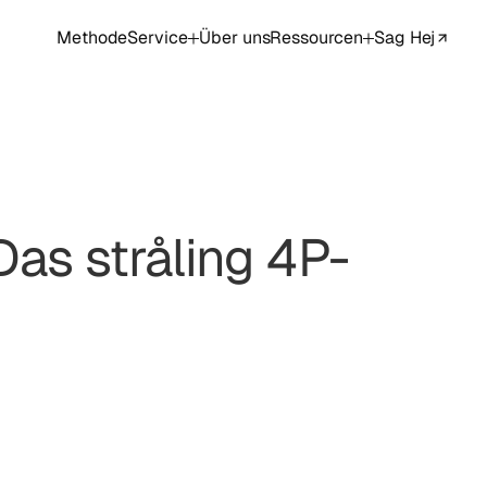
Methode
Service
Über uns
Ressourcen
Sag Hej
as stråling 4P-