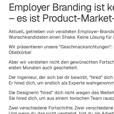
Employer Branding ist k
– es ist Product-Market-
Aktuell
,
getrieben von veralteten Employer-Brand
Wunschkandidaten einen Shake. Keine Lösung für i
Wir präsentieren unsere "Geschmacksrichtungen": F
Obstkörbe!
Aber wir verstehen nicht den gewünschten Fortschr
ersten Monaten auch gescheitert.
Der Ingenieur, der sich bei dir bewirbt, "hired" di
Er hired dich, um endlich als Experte wahrgenom
Die Designerin "hired" dich nicht wegen des Weite
Sie hired dich, um aus einem toxischen Team raus
Zwei verschiedene Fortschritte. Zwei verschiedene
Und wenn du das nicht verstehst, bist du als Arbe