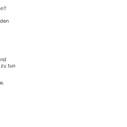
en?
 den
und
s zu
tun
e.