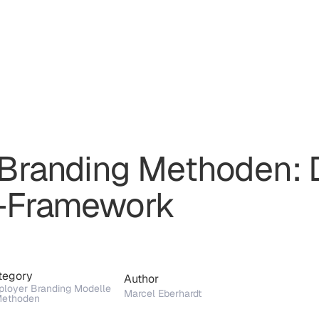
randing Methoden: D
g-Framework
tegory
Author
loyer Branding Modelle
Marcel Eberhardt
Methoden