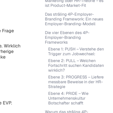
Marketing oder HR-Theorie – es
ist Product-Market-Fit
Das stråling 4P-Employer-
Branding Framework: Ein neues
Employer-Branding-Modell
e Frage
Die vier Ebenen des 4P-
Employer-Branding
Frameworks
. Wirklich
Ebene 1: PUSH – Verstehe den
rherige
Trigger zum Jobwechsel:
cke
Ebene 2: PULL – Welchen
Fortschritt suchen Kandidaten
wirklich?
Ebene 3: PROGRESS – Liefere
messbare Beweise in der HR-
Strategie
Ebene 4: PRIDE – Wie
Unternehmenskultur
e EVP.
Botschafter schafft
Warum das stråling 4P-