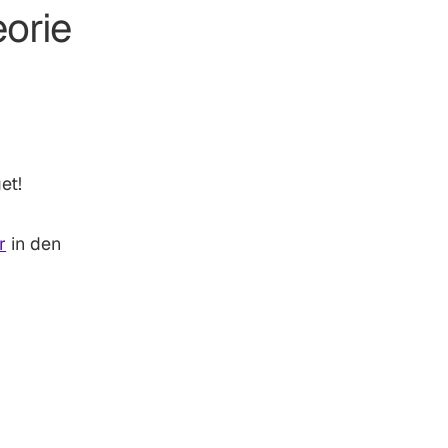
orie
et!
r
in den