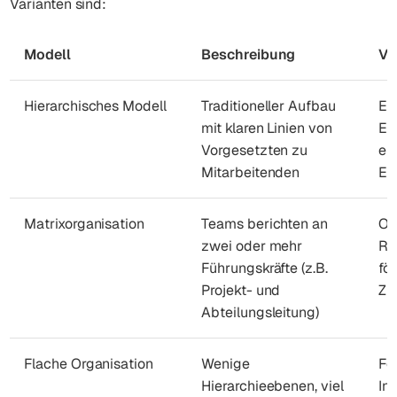
Varianten sind:
Modell
Beschreibung
Vo
Hierarchisches Modell
Traditioneller Aufbau
Eb
mit klaren Linien von
En
Vorgesetzten zu
en
Mitarbeitenden
Ei
Matrixorganisation
Teams berichten an
Op
zwei oder mehr
Re
Führungskräfte (z.B.
fö
Projekt- und
Zu
Abteilungsleitung)
Flache Organisation
Wenige
Fö
Hierarchieebenen, viel
In