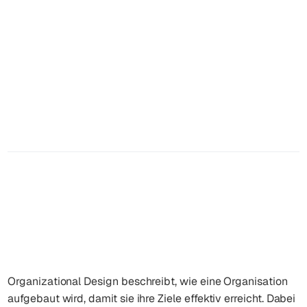
Was ist Organisationsdesign?
Definition, Ziele & Modelle
Reading Time
Date
Author
14
Minuten
May 29, 2026
Marcel Eberhardt
Organizational Design beschreibt, wie eine Organisation
aufgebaut wird, damit sie ihre Ziele effektiv erreicht. Dabei