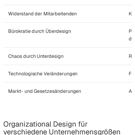
Widerstand der Mitarbeitenden
Ko
Bürokratie durch Überdesign
Pr
de
Chaos durch Unterdesign
Ro
Technologische Veränderungen
Fr
Markt- und Gesetzesänderungen
Ag
Organizational Design für
verschiedene Unternehmensgrößen