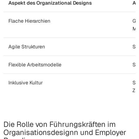
Aspekt des Organizational Designs
Au
Flache Hierarchien
Ge
Ma
Agile Strukturen
Si
Flexible Arbeitsmodelle
St
Inklusive Kultur
Sp
Zu
Die Rolle von Führungskräften im
Organisationsdesignn und Employer