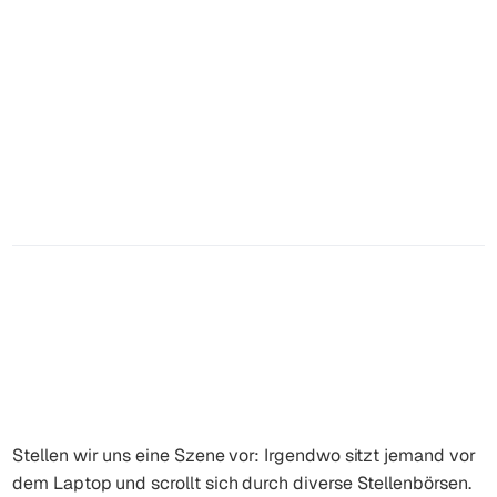
Bewerbererwartungen verstehen:
So prägen sie Employer Branding,
Candidate Experience und deinen
Recruiting-Erfolg
Reading Time
Date
Author
13
Minuten
May 29, 2026
Marcel Eberhardt
Stellen wir uns eine Szene vor: Irgendwo sitzt jemand vor
dem Laptop und scrollt sich durch diverse Stellenbörsen.