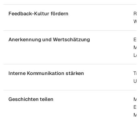
Feedback-Kultur fördern
Re
Wo
Anerkennung und Wertschätzung
Ei
Mo
Le
Interne Kommunikation stärken
Tr
Un
Geschichten teilen
Mi
Er
Me