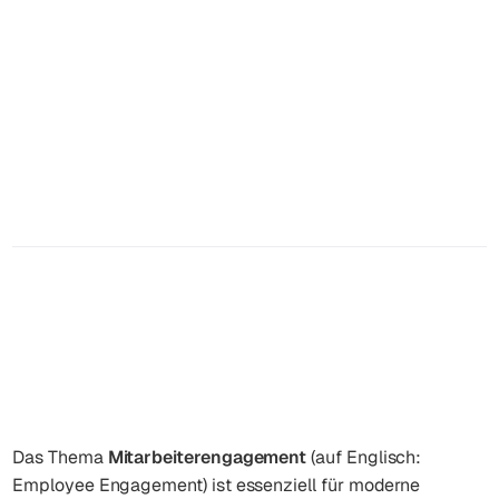
Was ist Employee Engagement?
Definition, Dimensionen &
Maßnahmen
Reading Time
Date
Author
32
Minuten
May 29, 2026
Marcel Eberhardt
Das Thema
Mitarbeiterengagement
(auf Englisch:
Employee Engagement
) ist essenziell für moderne